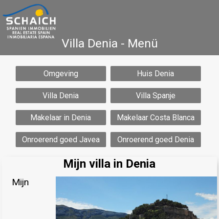
Villa Denia - Menü
Omgeving
Huis Denia
Home
Costa Blanca
Koop
Huur
Nieuwbouw
Informatie
Referenties
Villa Denia
Villa Spanje
Contact
Makelaar in Denia
Makelaar Costa Blanca
Onroerend goed Javea
Onroerend goed Denia
Mijn villa in Denia
Mijn