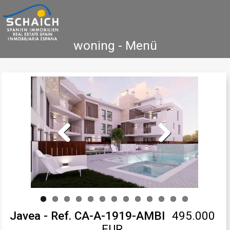
woning - Menü
Home
Costa Blanca
Koop
Huur
Nieuwbouw
Informatie
Referenties
Contact
Previous
Next
Javea - Ref. CA-A-1919-AMBI
495.000
EUR