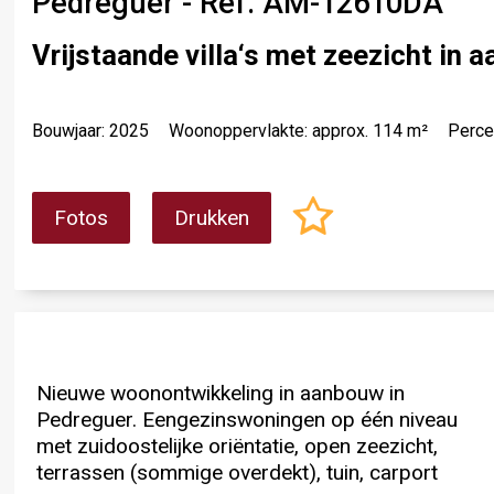
Pedreguer - Ref. AM-12610DA
Vrijstaande villa‘s met zeezicht in
Bouwjaar: 2025
Woonoppervlakte: approx. 114 m²
Perce
Fotos
Drukken
Nieuwe woonontwikkeling in aanbouw in
voor 2 auto‘s met een verbindende trap, 3
Fase 2 in 2027. Twee van de 10 villa‘s zijn
Pedreguer. Eengezinswoningen op één niveau
slaapkamers, 2 badkamers (1 ensuite),
verkocht, waardoor er 8 beschikbaar zijn.
met zuidoostelijke oriëntatie, open zeezicht,
woonkamer, eethoek, keuken en
terrassen (sommige overdekt), tuin, carport
privézwembad.Fase 1 wordt voltooid in 2026 en