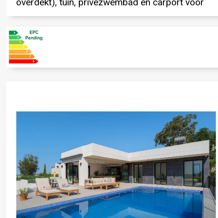
overdekt), tuin, privézwembad en carport voor
keuken, eetgedeelte, bergruimte, opbergruimte,