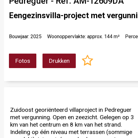
Pedreguer - Ref. AM-12609DA
Eengezinsvilla-project met vergunni
Bouwjaar: 2025
Woonoppervlakte: approx. 144 m²
Perce
Fotos
Drukken
Zuidoost georiënteerd villaproject in Pedreguer
twee auto‘s. Hoge bouwkwaliteit, natuurlijk licht,
drie slaapkamers en twee badkamers (één
met vergunning. Open en zeezicht. Gelegen op 3
ventilatiesysteem voor warme/koude lucht,
ensuite). Optionele buitenkeuken tegen een
km van het centrum en 8 km van het strand.
optionele vloerverwarming en dubbel
Indeling op één niveau met terrassen (sommige
glas.Interieur bestaat uit een woonkamer,