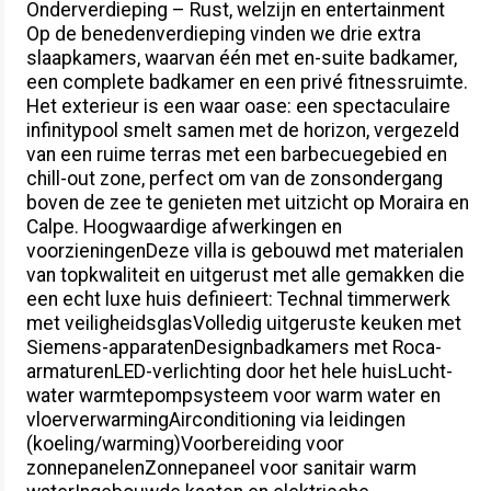
Onderverdieping – Rust, welzijn en entertainment
Op de benedenverdieping vinden we drie extra
slaapkamers, waarvan één met en-suite badkamer,
een complete badkamer en een privé fitnessruimte.
Het exterieur is een waar oase: een spectaculaire
infinitypool smelt samen met de horizon, vergezeld
van een ruime terras met een barbecuegebied en
chill-out zone, perfect om van de zonsondergang
boven de zee te genieten met uitzicht op Moraira en
Calpe. Hoogwaardige afwerkingen en
voorzieningenDeze villa is gebouwd met materialen
van topkwaliteit en uitgerust met alle gemakken die
een echt luxe huis definieert: Technal timmerwerk
met veiligheidsglasVolledig uitgeruste keuken met
Siemens-apparatenDesignbadkamers met Roca-
armaturenLED-verlichting door het hele huisLucht-
water warmtepompsysteem voor warm water en
vloerverwarmingAirconditioning via leidingen
(koeling/warming)Voorbereiding voor
zonnepanelenZonnepaneel voor sanitair warm