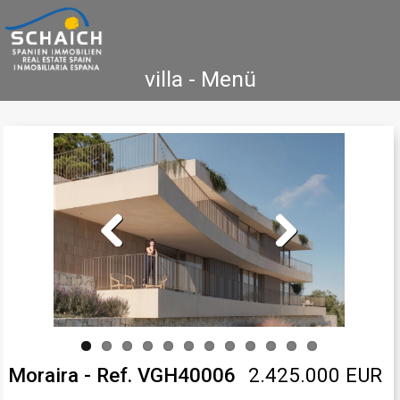
villa - Menü
Home
Costa Blanca
Koop
Huur
Nieuwbouw
Informatie
Referenties
Contact
Previous
Next
Moraira - Ref. VGH40006
2.425.000 EUR