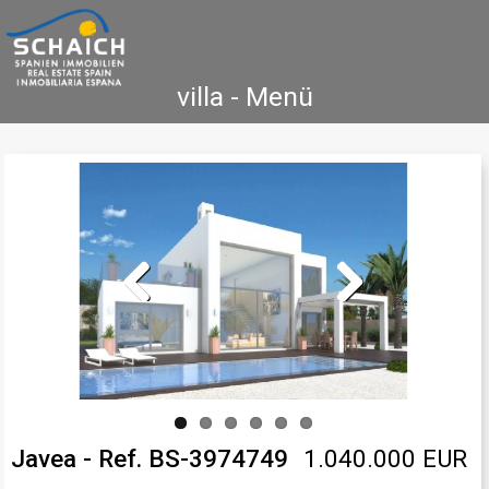
villa - Menü
Home
Costa Blanca
Koop
Huur
Nieuwbouw
Informatie
Referenties
Contact
Previous
Next
Javea - Ref. BS-3974749
1.040.000 EUR