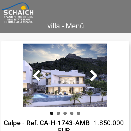
villa - Menü
Home
Costa Blanca
Koop
Huur
Nieuwbouw
Informatie
Referenties
Contact
Previous
Next
Calpe - Ref. CA-H-1743-AMB
1.850.000
EUR