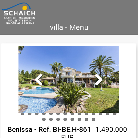
villa - Menü
Home
Costa Blanca
Koop
Huur
Nieuwbouw
Informatie
Referenties
Contact
Previous
Next
Benissa - Ref. BI-BE.H-861
1.490.000
EUR