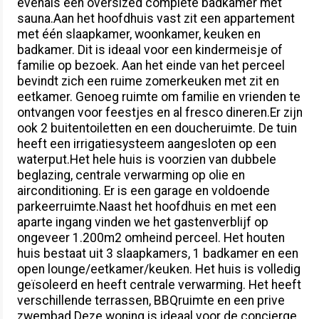
evenals een oversized complete badkamer met
sauna.Aan het hoofdhuis vast zit een appartement
met één slaapkamer, woonkamer, keuken en
badkamer. Dit is ideaal voor een kindermeisje of
familie op bezoek. Aan het einde van het perceel
bevindt zich een ruime zomerkeuken met zit en
eetkamer. Genoeg ruimte om familie en vrienden te
ontvangen voor feestjes en al fresco dineren.Er zijn
ook 2 buitentoiletten en een doucheruimte. De tuin
heeft een irrigatiesysteem aangesloten op een
waterput.Het hele huis is voorzien van dubbele
beglazing, centrale verwarming op olie en
airconditioning. Er is een garage en voldoende
parkeerruimte.Naast het hoofdhuis en met een
aparte ingang vinden we het gastenverblijf op
ongeveer 1.200m2 omheind perceel. Het houten
huis bestaat uit 3 slaapkamers, 1 badkamer en een
open lounge/eetkamer/keuken. Het huis is volledig
geïsoleerd en heeft centrale verwarming. Het heeft
verschillende terrassen, BBQruimte en een prive
zwembad.Deze woning is ideaal voor de concierge