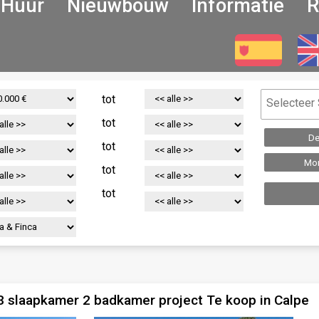
Huur
Nieuwbouw
Informatie
R
tot
tot
De
tot
Mor
tot
tot
 slaapkamer 2 badkamer project Te koop in Calpe