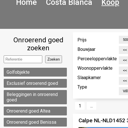
Home
Costa Blanca
Koop
Onroerend goed
Prijs
zoeken
Bouwjaar
Perceeloppervlakte
Woonoppervlakte
Golfobjekte
Slaapkamer
Exclusief onroerend goed
Type
Beleggingen in onroerend
goed
1
...
Onroerend goed Altea
Calpe NL-NLD1452 3
Onroerend goed Benissa