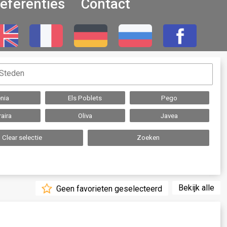
eferenties
Contact
nia
Els Poblets
Pego
aira
Oliva
Javea
Clear selectie
Zoeken
Bekijk alle
Geen favorieten geselecteerd