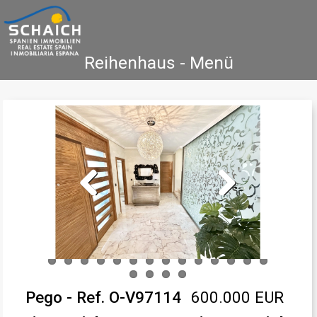
Reihenhaus - Menü
Home
Costa Blanca
Koop
Huur
Nieuwbouw
Informatie
Referenties
Contact
Previous
Next
Pego - Ref. O-V97114
600.000 EUR