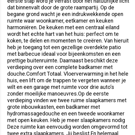
eerste stap word je verrast door het natuurlijke licht
dat binnenvalt door de grote raampartij. Op de
begane grond wacht je een indrukwekkende open
ruimte waar woonkamer, eetkamer en keuken
harmoniëren. De keuken met een centraal eiland
wordt het echte hart van het huis: perfect om te
koken, te delen en momenten te creëren. Van hieruit
heb je toegang tot een gezellige overdekte patio
met barbecue ideaal voor bijeenkomsten en een
prettige buitenruimte. Daarnaast beschikt deze
verdieping over een complete badkamer met
douche.Comfort Totaal. Vloerverwarming in het hele
huis, een lift om de trappen te vergeten wanneer je
wilt en een garage met ruimte voor drie auto‘s
zonder moeilijke manoeuvres.Op de eerste
verdieping vinden we twee ruime slaapkamers met
grote inbouwkasten, een badkamer met
hydromassagedouche en een tweede woonkamer
met open keuken. Heb je meer slaapkamers nodig
Deze ruimte kan eenvoudig worden omgevormd tot
twee extra slaapkamers. Jij beslist.En helemaal