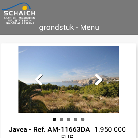
grondstuk - Menü
Home
Costa Blanca
Koop
Huur
Nieuwbouw
Informatie
Referenties
Contact
Previous
Next
Javea - Ref. AM-11663DA
1.950.000
EUR