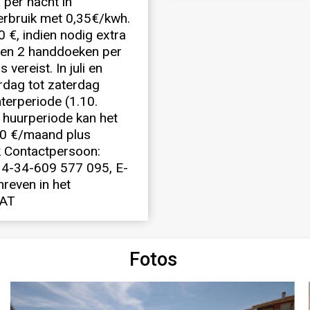
 per nacht in
 verbruik met 0,35€/kwh.
€, indien nodig extra
 en 2 handdoeken per
ereist. In juli en
erdag tot zaterdag
nterperiode (1.10.
n huurperiode kan het
90 €/maand plus
k Contactpersoon:
34-34-609 577 095, E-
hreven in het
@AT
Fotos