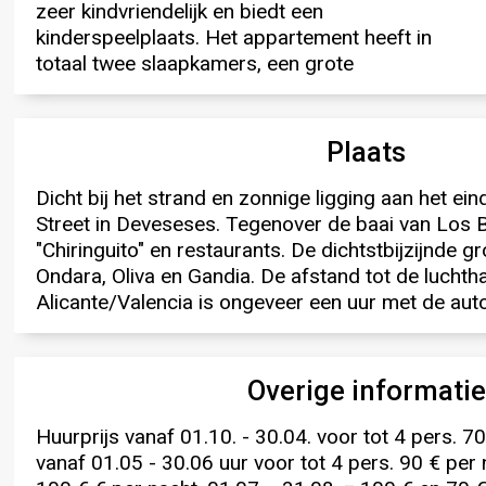
zeer kindvriendelijk en biedt een
douche en bad en een overdekt terras van 26
tennisbaan en grasveld zijn bijzonder
kinderspeelplaats. Het appartement heeft in
m². Twee ondergrondse parkeergarages en
vermeldenswaardig en nodigen u uit om te
totaal twee slaapkamers, een grote
twee naast elkaar gelegen bergingruimten in het
Plaats
Dicht bij het strand en zonnige ligging aan het e
Street in Deveseses. Tegenover de baai van Los B
"Chiringuito" en restaurants. De dichtstbijzijnde g
Ondara, Oliva en Gandia. De afstand tot de lucht
Alicante/Valencia is ongeveer een uur met de au
Overige informatie
Huurprijs vanaf 01.10. - 30.04. voor tot 4 pers. 70
vanaf 01.05 - 30.06 uur voor tot 4 pers. 90 € per 