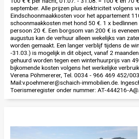
100 € € per nacht, 01.07. - 31.08. = 100 € en 70 €
september. Alle prijzen plus elektriciteit volgens
Eindschoonmaakkosten voor het appartement 110 
schoonmaakkosten met hond 50 €. 1 x bedlinnen
persoon 20 €. Een borgsom van 200 € is eveneens v
augustus kan de verhuur alleen wekelijks van zat
worden gemaakt. Een langer verblijf tijdens de wi
-31.03.) is mogelijk in dit object, vanaf 2 maande
gehuurd worden tegen een winterhuurprijs van 4
bijkomende kosten volgens het werkelijke verbrui
Verena Pöhmererer, Tel. 0034 - 966 469 452/00
Mail:
v.poehmerer@schaich-immobilien.de
. Ingesc
Toerismeregister onder nummer: AT-444216-A