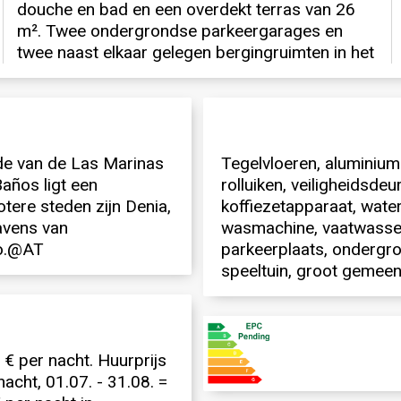
inde van de Las Marinas
Tegelvloeren, aluminium
años ligt een
rolluiken, veiligheidsdeu
rotere steden zijn Denia,
koffiezetapparaat, waterk
havens van
wasmachine, vaatwasser,
to.@AT
parkeerplaats, ondergron
speeltuin, groot gemee
 € per nacht. Huurprijs
nacht, 01.07. - 31.08. =