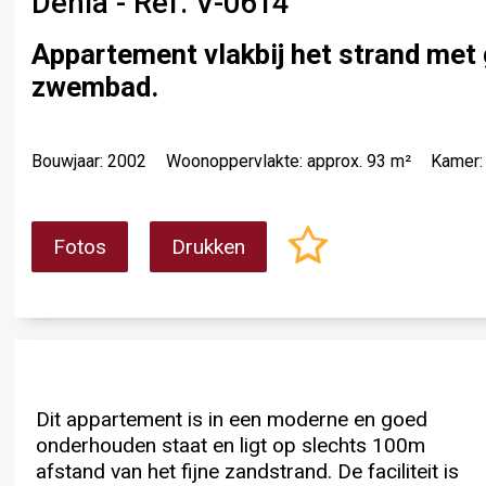
Denia - Ref. V-0614
Appartement vlakbij het strand met
zwembad.
Bouwjaar: 2002
Woonoppervlakte: approx. 93 m²
Kamer:
Fotos
Drukken
Dit appartement is in een moderne en goed
Amerikaanse keuken met moderne elektrische
achterste gedeelte completeren de geboden
onderhouden staat en ligt op slechts 100m
apparatuur, een bijkeuken, een gezellige lichte
ruimte. Het zwembadniveau met groot
afstand van het fijne zandstrand. De faciliteit is
woon-eetkamer, een grote badkamer met
gemeenschappelijk zwembad, kinderbad,